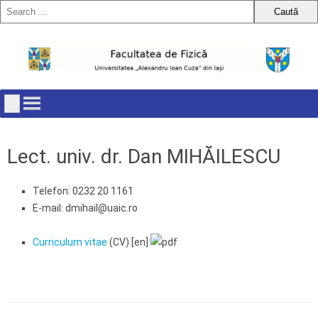
Skip
to
content
Lect. univ. dr. Dan MIHĂILESCU
Telefon: 0232 20 1161
E-mail: dmihail@uaic.ro
Curriculum vitae
(CV) [en]