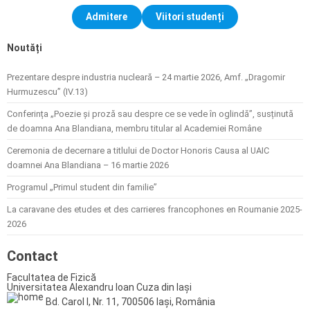
Admitere
Viitori studenți
Noutăți
Prezentare despre industria nucleară – 24 martie 2026, Amf. „Dragomir
Hurmuzescu” (IV.13)
Conferința „Poezie și proză sau despre ce se vede în oglindă”, susținută
de doamna Ana Blandiana, membru titular al Academiei Române
Ceremonia de decernare a titlului de Doctor Honoris Causa al UAIC
doamnei Ana Blandiana – 16 martie 2026
Programul „Primul student din familie”
La caravane des etudes et des carrieres francophones en Roumanie 2025-
2026
Contact
Facultatea de Fizică
Universitatea Alexandru Ioan Cuza din Iași
Bd. Carol I, Nr. 11, 700506 Iași, România