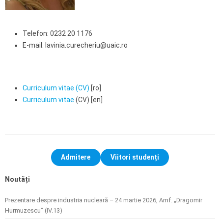
Telefon: 0232 20 1176
E-mail: lavinia.curecheriu@uaic.ro
Curriculum vitae (CV)
[ro]
Curriculum vitae
(CV) [en]
Admitere
Viitori studenți
Noutăți
Prezentare despre industria nucleară – 24 martie 2026, Amf. „Dragomir
Hurmuzescu” (IV.13)