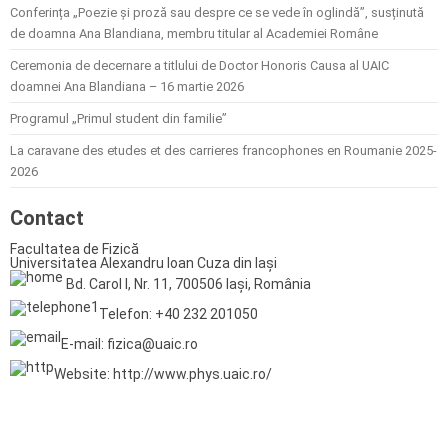
Conferința „Poezie și proză sau despre ce se vede în oglindă”, susținută
de doamna Ana Blandiana, membru titular al Academiei Române
Ceremonia de decernare a titlului de Doctor Honoris Causa al UAIC
doamnei Ana Blandiana – 16 martie 2026
Programul „Primul student din familie”
La caravane des etudes et des carrieres francophones en Roumanie 2025-
2026
Contact
Facultatea de Fizică
Universitatea Alexandru Ioan Cuza din Iași
Bd. Carol I, Nr. 11, 700506 Iași, România
Telefon: +40 232 201050
E-mail: fizica@uaic.ro
Website: http://www.phys.uaic.ro/