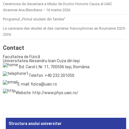
Ceremonia de decernare a titlului de Doctor Honoris Causa al UAIC
doamnei Ana Blandiana – 16 martie 2026
Programul „Primul student din familie”
La caravane des etudes et des carrieres francophones en Roumanie 2025-
2026
Contact
Facultatea de Fizică
Universitatea Alexandru Ioan Cuza din Iași
Bd. Carol I, Nr. 11, 700506 Iași, România
Telefon: +40 232 201050
E-mail: fizica@uaic.ro
Website: http://www.phys.uaic.ro/
Structura anului universitar