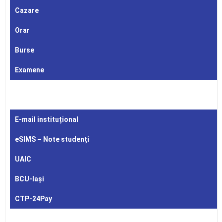
Cazare
Orar
Burse
Examene
E-mail instituțional
eSIMS – Note studenți
UAIC
BCU-Iași
CTP-24Pay