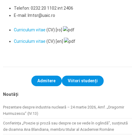
Telefon: 0232 20 1102 int 2406
E-mail: lmtsr@uaic.ro
Curriculum vitae
(CV) [ro]
Curriculum vitae
(CV) [en]
Admitere
Viitori studenți
Noutăți
Prezentare despre industria nucleară – 24 martie 2026, Amf. „Dragomir
Hurmuzescu” (IV.13)
Conferința „Poezie și proză sau despre ce se vede în oglindă”, susținută
de doamna Ana Blandiana, membru titular al Academiei Române