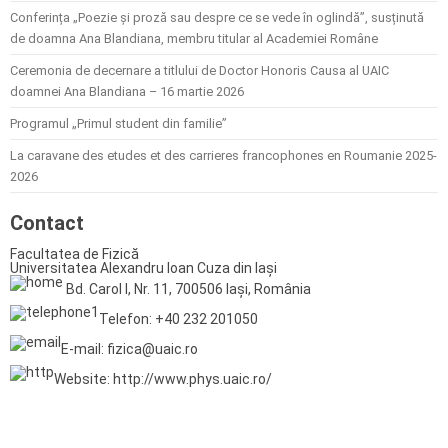
Conferința „Poezie și proză sau despre ce se vede în oglindă”, susținută
de doamna Ana Blandiana, membru titular al Academiei Române
Ceremonia de decernare a titlului de Doctor Honoris Causa al UAIC
doamnei Ana Blandiana – 16 martie 2026
Programul „Primul student din familie”
La caravane des etudes et des carrieres francophones en Roumanie 2025-
2026
Contact
Facultatea de Fizică
Universitatea Alexandru Ioan Cuza din Iași
Bd. Carol I, Nr. 11, 700506 Iași, România
Telefon: +40 232 201050
E-mail: fizica@uaic.ro
Website: http://www.phys.uaic.ro/