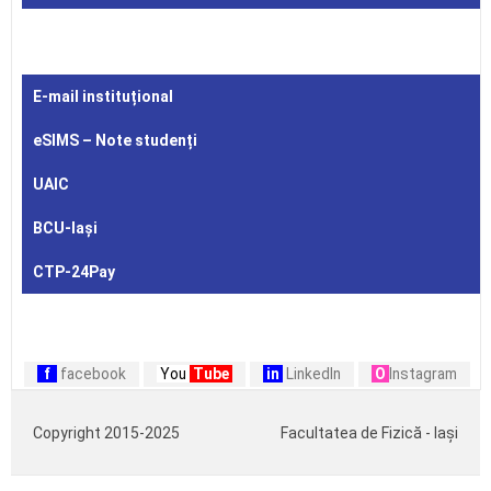
E-mail instituțional
eSIMS – Note studenți
UAIC
BCU-Iași
CTP-24Pay
f
facebook
You
Tube
in
LinkedIn
O
Instagram
Copyright 2015-2025
Facultatea de Fizică - Iași