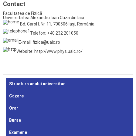
Contact
Facultatea de Fizică
Universitatea Alexandru Ioan Cuza din Iași
Bd. Carol I, Nr. 11, 700506 Iași, România
Telefon: +40 232 201050
E-mail: fizica@uaic.ro
Website: http://www.phys.uaic.ro/
Structura anului universitar
Cazare
Orar
Burse
Examene