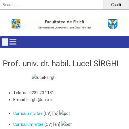
Skip
to
content
Prof. univ. dr. habil. Lucel SÎRGHI
Telefon: 0232 20 1181
E-mail: lsirghi@uaic.ro
Curricuum vitae
(CV) [ro]
Curriculum vitae
(CV) [en]