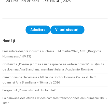
Prof. univ. dr. habil.
Lucel SÎRGHI
, 2025
Admitere
Viitori studenți
Noutăți
Prezentare despre industria nucleară – 24 martie 2026, Amf. „Dragomir
Hurmuzescu” (IV.13)
Conferința „Poezie și proză sau despre ce se vede în oglindă”, susținută
de doamna Ana Blandiana, membru titular al Academiei Române
Ceremonia de decernare a titlului de Doctor Honoris Causa al UAIC
doamnei Ana Blandiana – 16 martie 2026
Programul „Primul student din familie”
La caravane des etudes et des carrieres francophones en Roumanie 2025-
2026