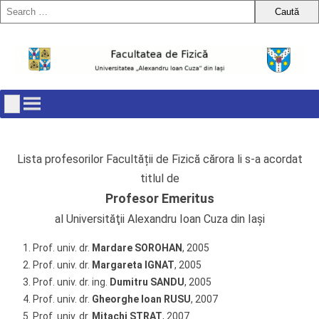
Skip
to
content
Lista profesorilor Facultății de Fizică cărora li s-a acordat
titlul de
Profesor Emeritus
al Universităţii Alexandru Ioan Cuza din Iaşi
Prof. univ. dr.
Mardare SOROHAN
, 2005
Prof. univ. dr.
Margareta IGNAT
, 2005
Prof. univ. dr. ing.
Dumitru SANDU
, 2005
Prof. univ. dr.
Gheorghe Ioan RUSU
, 2007
Prof. univ. dr.
Mitachi STRAT
, 2007