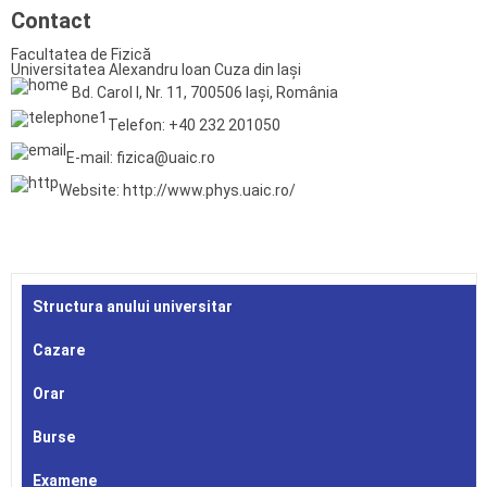
Contact
Facultatea de Fizică
Universitatea Alexandru Ioan Cuza din Iași
Bd. Carol I, Nr. 11, 700506 Iași, România
Telefon: +40 232 201050
E-mail: fizica@uaic.ro
Website: http://www.phys.uaic.ro/
Structura anului universitar
Cazare
Orar
Burse
Examene