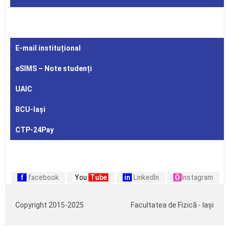
E-mail instituțional
eSIMS – Note studenți
UAIC
BCU-Iași
CTP-24Pay
f
facebook
You
Tube
in
LinkedIn
O
Instagram
Copyright 2015-2025
Facultatea de Fizică - Iași