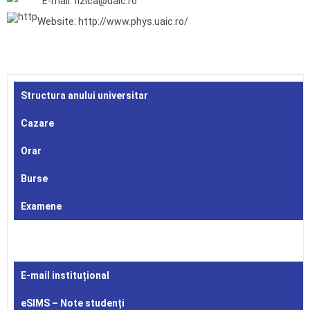
E-mail: fizica@uaic.ro
Website: http://www.phys.uaic.ro/
Structura anului universitar
Cazare
Orar
Burse
Examene
E-mail instituțional
eSIMS – Note studenți