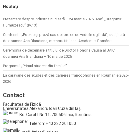
Noutăți
Prezentare despre industria nucleară – 24 martie 2026, Amf. „Dragomir
Hurmuzescu” (IV.13)
Conferința „Poezie și proză sau despre ce se vede în oglindă”, susținută
de doamna Ana Blandiana, membru titular al Academiei Române
Ceremonia de decernare a titlului de Doctor Honoris Causa al UAIC
doamnei Ana Blandiana – 16 martie 2026
Programul „Primul student din familie”
La caravane des etudes et des carrieres francophones en Roumanie 2025-
2026
Contact
Facultatea de Fizică
Universitatea Alexandru Ioan Cuza din Iași
Bd. Carol I, Nr. 11, 700506 Iași, România
Telefon: +40 232 201050