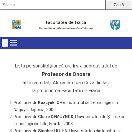
Skip
to
content
Lista personalităţilor cărora li s-a acordat titlul de
Profesor de Onoare
al Universităţii Alexandru Ioan Cuza din Iaşi
la propunerea Facultății de Fizică
Prof. univ. dr.
Kazuyuki OHE
, Institutul de Tehnologie din
Nagoya, Japonia, 2000
Prof. univ. dr.
Claire DEMUYNCK
, Universitatea de Științe și
Tehnologii din Lille, Franța, 2003
Prof. univ. dr.
Siegbert KUHN
, Universitatea din Innsbruck,