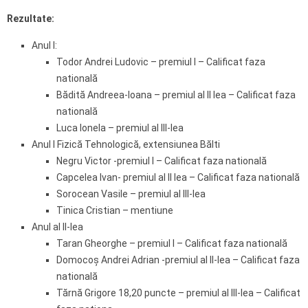
Rezultate:
Anul I:
Todor Andrei Ludovic – premiul I – Calificat faza
natională
Bădită Andreea-Ioana – premiul al II lea – Calificat faza
natională
Luca Ionela – premiul al III-lea
Anul I Fizică Tehnologică, extensiunea Bălti
Negru Victor -premiul I – Calificat faza natională
Capcelea Ivan- premiul al II lea – Calificat faza natională
Sorocean Vasile – premiul al III-lea
Tinica Cristian – mentiune
Anul al II-lea
Taran Gheorghe – premiul I – Calificat faza natională
Domocoş Andrei Adrian -premiul al II-lea – Calificat faza
natională
Tărnă Grigore 18,20 puncte – premiul al III-lea – Calificat