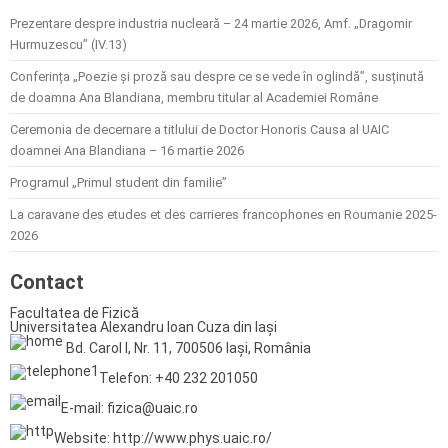
Prezentare despre industria nucleară – 24 martie 2026, Amf. „Dragomir
Hurmuzescu” (IV.13)
Conferința „Poezie și proză sau despre ce se vede în oglindă”, susținută
de doamna Ana Blandiana, membru titular al Academiei Române
Ceremonia de decernare a titlului de Doctor Honoris Causa al UAIC
doamnei Ana Blandiana – 16 martie 2026
Programul „Primul student din familie”
La caravane des etudes et des carrieres francophones en Roumanie 2025-
2026
Contact
Facultatea de Fizică
Universitatea Alexandru Ioan Cuza din Iași
Bd. Carol I, Nr. 11, 700506 Iași, România
Telefon: +40 232 201050
E-mail: fizica@uaic.ro
Website: http://www.phys.uaic.ro/