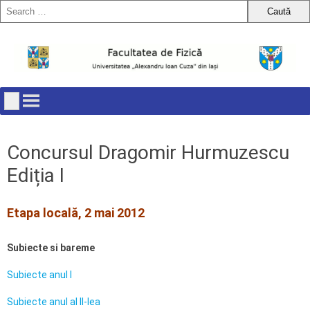
Skip
to
content
Concursul Dragomir Hurmuzescu
Ediția I
Etapa locală, 2 mai 2012
Subiecte si bareme
Subiecte anul I
Subiecte anul al II-lea