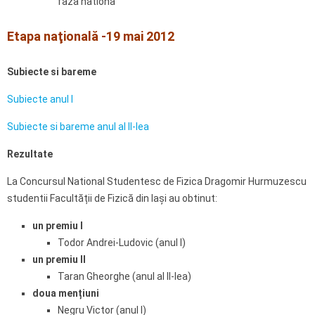
faza nationa
Etapa naţională -19 mai 2012
Subiecte si bareme
Subiecte anul I
Subiecte si bareme anul al II-lea
Rezultate
La Concursul National Studentesc de Fizica Dragomir Hurmuzescu
studentii Facultății de Fizică din Iași au obtinut:
un premiu I
Todor Andrei-Ludovic (anul I)
un premiu II
Taran Gheorghe (anul al II-lea)
doua mențiuni
Negru Victor (anul I)