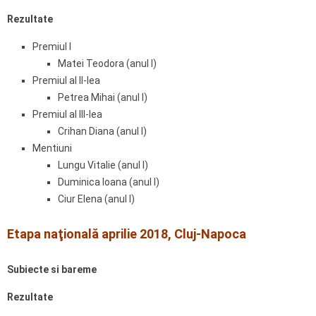
Rezultate
Premiul I
Matei Teodora (anul I)
Premiul al II-lea
Petrea Mihai (anul I)
Premiul al III-lea
Crihan Diana (anul I)
Mentiuni
Lungu Vitalie (anul I)
Duminica Ioana (anul I)
Ciur Elena (anul I)
Etapa naţională aprilie 2018, Cluj-Napoca
Subiecte si bareme
Rezultate