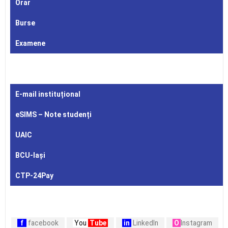
Orar
Burse
Examene
E-mail instituțional
eSIMS – Note studenți
UAIC
BCU-Iași
CTP-24Pay
f
facebook
You
Tube
in
LinkedIn
O
Instagram