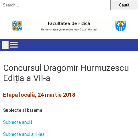
Skip
to
content
Concursul Dragomir Hurmuzescu
Ediția a VII-a
Etapa locală, 24 martie 2018
Subiecte si bareme
Subiecte anul I
Subiecte anul al II-lea