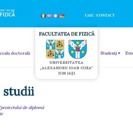
UAIC
CONTACT
coala doctorală
Studenți
Ext
 studii
/proiectului de diplomă
ie