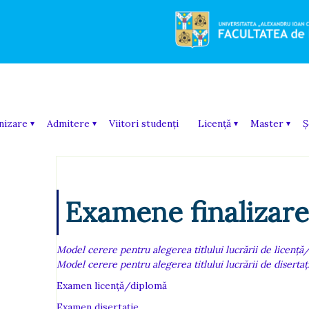
Skip
to
content
nizare
Admitere
Viitori studenți
Licență
Master
Ș
Examene finalizare
Model cerere pentru alegerea titlului lucrării de licență
Model cerere pentru alegerea titlului lucrării de disertaț
Examen licență/diplomă
Examen disertație