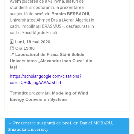
Avem plăcerea de a vă invita, alaturi de
stundenti si doctoranzi, la prezentarea
susținută de
prof. dr. Brahim BERBAOUI
,
Universitatea Ahmed Draia (Adrar, Algeria) în
cadrul mobilității ERASMUS+, desfasurată în
cadrul Facultății de Fizică:
🗓️ Luni, 18 mai 2026
🕐 Ora 15:00
📍
Laboratorul de Fizica Stării Solide
,
Universitatea „Alexandru Ioan Cuza” din
Iași
https://scholar.google.com/citations?
user=OHGk_ugAAAAJ&hl=fr
Tematica prezentării:
Modeling of Wind
Energy Conversion Systems
.
← Prezentare susținută de prof. dr. Daniel MORARU,
Shizuoka University