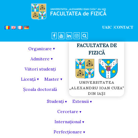
UAIC
CONTACT
Organizare
Admitere
Viitori studenți
Licență
Master
Școala doctorală
Studenți
Extensii
Cercetare
Internațional
Perfecționare